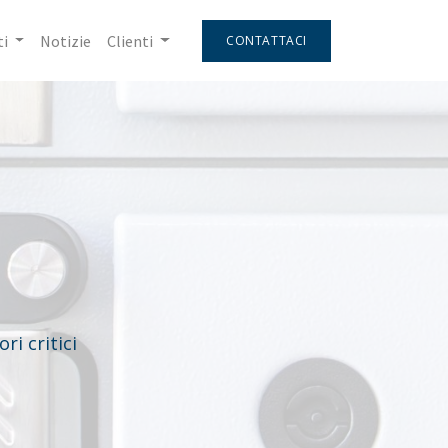
i
Notizie
Clienti
CONTATTACI
™
ri critici