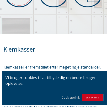
Klemkasser
Klemkasser er fremstillet efter meget høje standarder,
hvilket sikrer et produkt af højeste kvalitet.
Vi bruger cookies til at tilbyde dig en bedre bruger
oplevelse.
Disse fås i både pulverlakeret blødt stål og rustfrit stål
AISI 304/AISI 316.
Cookiepolitik
JEG ER ENIG
Klemkasser anvendes til en lang række applikationer