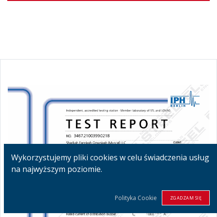
Wykorzystujemy pliki cookies w celu świadczenia usług
na najwyższym poziomie.
Polityka Cookie
ZGADZAM SIĘ