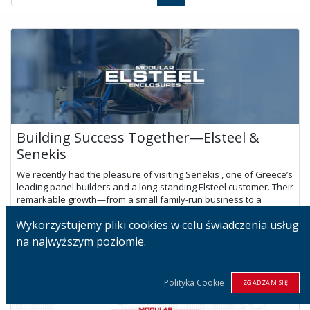
Building Success Together—Elsteel &
Senekis
We recently had the pleasure of visiting Senekis , one of Greece’s
leading panel builders and a long-standing Elsteel customer. Their
remarkable growth—from a small family-run business to a
dynamic te...
Wykorzystujemy pliki cookies w celu świadczenia usług
lip 24, 2025
na najwyższym poziomie.
Polityka Cookie
ZGADZAM SIĘ