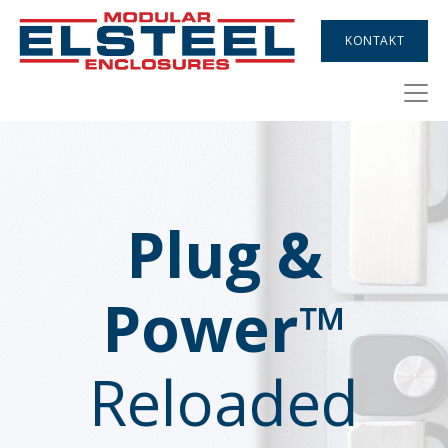
KONTAKT
Plug &
Power™
Reloaded